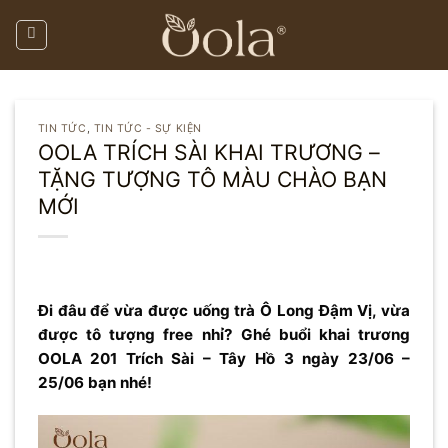
Skip
to
content
TIN TỨC
,
TIN TỨC - SỰ KIỆN
OOLA TRÍCH SÀI KHAI TRƯƠNG –
TẶNG TƯỢNG TÔ MÀU CHÀO BẠN
MỚI
Đi đâu để vừa được uống trà Ô Long Đậm Vị, vừa
được tô tượng free nhỉ? Ghé buổi khai trương
OOLA 201 Trích Sài – Tây Hồ 3 ngày 23/06 –
25/06 bạn nhé!