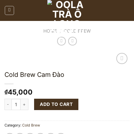
Skip
to
content
HOME
/
COLD BREW
Add to
Cold Brew Cam Đào
wishlist
45,000
₫
Cold Brew Cam Đào quantity
ADD TO CART
Category:
Cold Brew